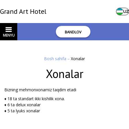
Grand Art Hotel
UZ
BANDLOV
MENYU
Bosh sahifa
–
Xonalar
Xonalar
Bizning mehmonxonamiz taqdim etadi
♦ 18 ta standart ikki kishilik xona.
♦ 6 ta delux xonalar
♦ 5 ta lyuks xonalar