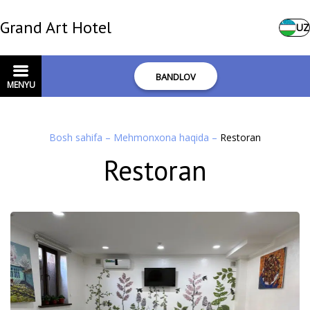
Grand Art Hotel
UZ
BANDLOV
MENYU
Bosh sahifa
–
Mehmonxona haqida
–
Restoran
Restoran