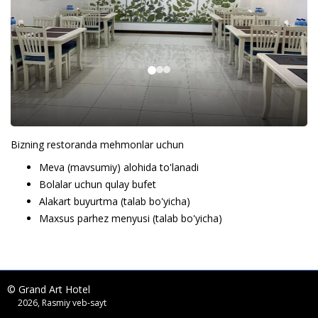
Bizning restoranda mehmonlar uchun
Meva (mavsumiy) alohida to'lanadi
Bolalar uchun qulay bufet
Alakart buyurtma (talab bo'yicha)
Maxsus parhez menyusi (talab bo'yicha)
© Grand Art Hotel
2026, Rasmiy veb-sayt