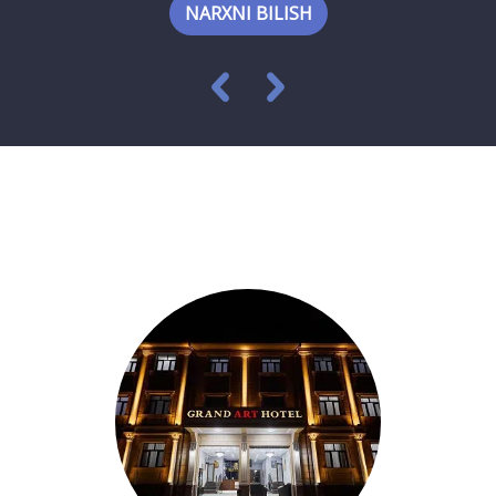
NARXNI BILISH
Maxsus takliflar