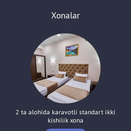
joylashgan, ammo bu uning tinchlik va farovonlik oroli bo'lishiga
to'sqinlik qilmaydi. Biz toifalar bo'yicha raqamlar sonini taklif
Xonalar
qilamiz: 18 ta standart ikki kishilik xonalar. 6 ta yaxshilangan
xonalar 5 lyuks xonalar Narxga ertalab soat 7 dan 10 gacha
restoranda nonushta bufeti, Wi-Fi, sun'iy yo'ldosh televideniesi
kiradi.
2 ta alohida karavotli standart ikki
kishilik xona