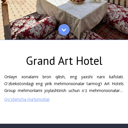
Grand Art Hotel
Onlayn xonalarni bron qilish, eng yaxshi narx kafolati.
O'zbekistondagi eng yirik mehmonxonalar tarmog'i Art Hotels
Group mehmonlarni joylashtirish uchun o'z mehmonxonalarini
taklif etadi. Biz turli sinf va darajadagi ko'plab xonalar fondini
Qo'shimcha ma'lumotlar
taklif etamiz, bu erda chet ellik mehmonlar va mamlakat ichidagi
mehmonlar uchun qulay va qulay yashash uchun barcha zarur
sharoitlar yaratilgan. Grand ART Premium Hotel poytaxtning
markazida, xalqaro aeroportdan o'n daqiqalik masofada