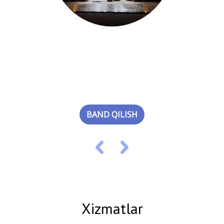
Eng yaxshi tarif!
Taklif quyidagilarni o'z ichiga oladi: Nonushta
Tanlangan toifadagi xonada yashash Xonani har kuni
tozalash. Gigie...
BAND QILISH
Xizmatlar